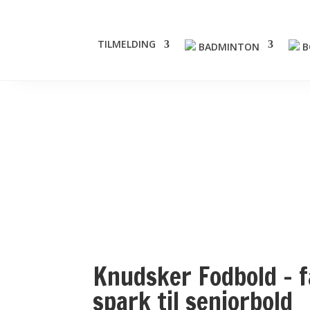
TILMELDING
BADMINTON
B
Knudsker Fodbold – f
spark til seniorbold