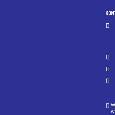
KON




W

w