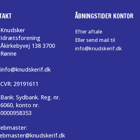
TAKT
ÅBNINGSTIDER KONTOR
Knudsker
Efter aftale
Idrætsforening
Eller send mail til
Åkirkebyvej 138 3700
info@knudskerif.dk
Rønne
info@knudskerif.dk
CVR: 29191611
Bank: Sydbank. Reg. nr.
6060, konto nr.
0000958353
ebmaster:
ebmaster@knudskerif.dk