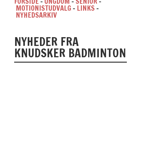
FORSIDE
–
UNGDOM
–
SENIOR
–
MOTIONISTUDVALG
–
LINKS
–
NYHEDSARKIV
NYHEDER FRA
KNUDSKER BADMINTON
runeradil
Kom og hyg med badminton Så er der
åbnet op for tilmelding til arrangement
den 30. maj Billetter...