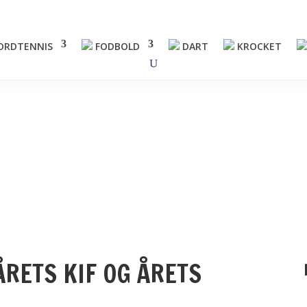
ORDTENNIS
FODBOLD
DART
KROCKET
ETS KIF OG ÅRETS