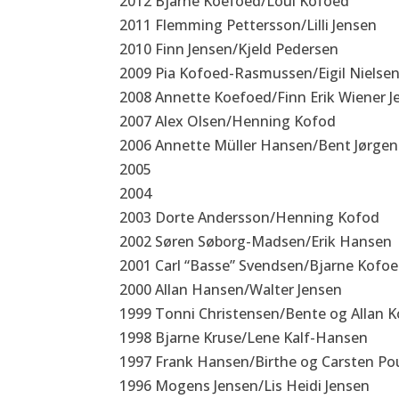
2012 Bjarne Koefoed/Loui Kofoed
2011 Flemming Pettersson/Lilli Jensen
2010 Finn Jensen/Kjeld Pedersen
2009 Pia Kofoed-Rasmussen/Eigil Nielse
2008 Annette Koefoed/Finn Erik Wiener J
2007 Alex Olsen/Henning Kofod
2006 Annette Müller Hansen/Bent Jørge
2005
2004
2003 Dorte Andersson/Henning Kofod
2002 Søren Søborg-Madsen/Erik Hansen
2001 Carl “Basse” Svendsen/Bjarne Kofo
2000 Allan Hansen/Walter Jensen
1999 Tonni Christensen/Bente og Allan 
1998 Bjarne Kruse/Lene Kalf-Hansen
1997 Frank Hansen/Birthe og Carsten Po
1996 Mogens Jensen/Lis Heidi Jensen