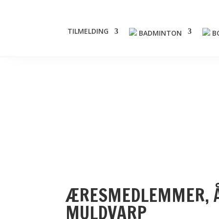
TILMELDING
BADMINTON
B
ÆRESMEDLEMMER, ÅR
MULDVARP