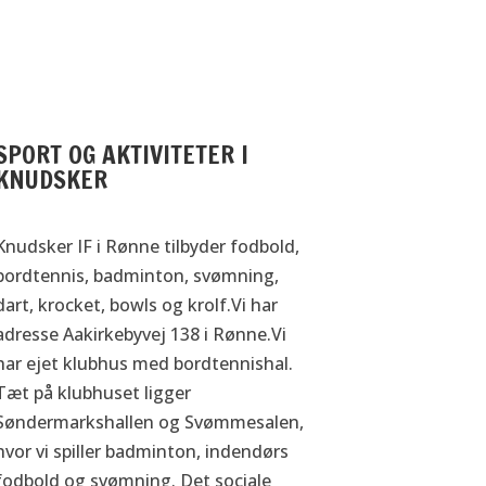
SPORT OG AKTIVITETER I
KNUDSKER
Knudsker IF i Rønne tilbyder fodbold,
bordtennis, badminton, svømning,
dart, krocket, bowls og krolf.Vi har
adresse Aakirkebyvej 138 i Rønne.Vi
har ejet klubhus med bordtennishal.
Tæt på klubhuset ligger
Søndermarkshallen og Svømmesalen,
hvor vi spiller badminton, indendørs
fodbold og svømning. Det sociale