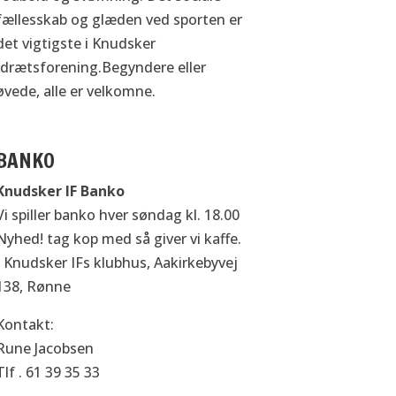
fællesskab og glæden ved sporten er
det vigtigste i Knudsker
Idrætsforening.Begyndere eller
øvede, alle er velkomne.
BANKO
Knudsker IF Banko
Vi spiller banko hver søndag kl. 18.00
Nyhed! tag kop med så giver vi kaffe.
I Knudsker IFs klubhus, Aakirkebyvej
138, Rønne
Kontakt:
Rune Jacobsen
Tlf . 61 39 35 33