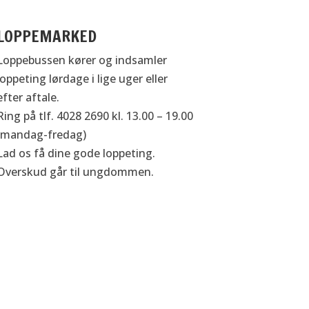
LOPPEMARKED
Loppebussen kører og indsamler
loppeting lørdage i lige uger eller
efter aftale.
Ring på tlf. 4028 2690 kl. 13.00 – 19.00
(mandag-fredag)
Lad os få dine gode loppeting.
Overskud går til ungdommen.