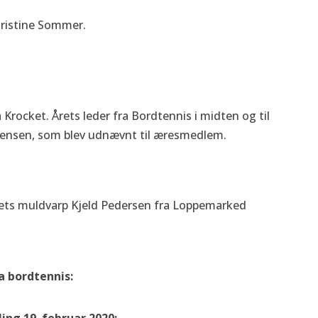
hristine Sommer.
 Krocket. Årets leder fra Bordtennis i midten og til
gensen, som blev udnævnt til æresmedlem.
årets muldvarp Kjeld Pedersen fra Loppemarked
a bordtennis:
ng 19. februar 2020: