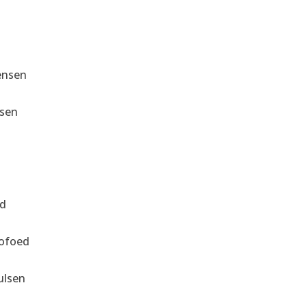
n
ensen
nsen
ed
Kofoed
ulsen