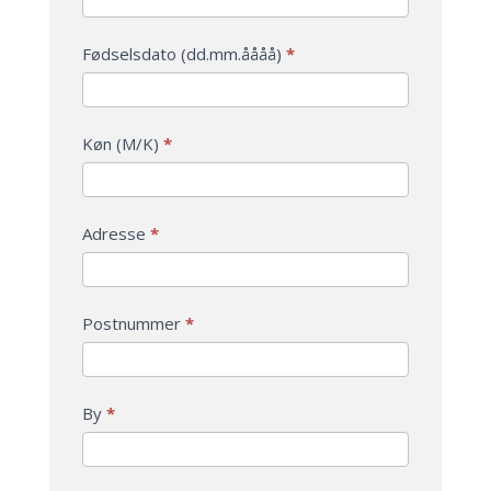
Fodbold
are
human,
Fødselsdato (dd.mm.åååå)
*
leave
this
field
Køn (M/K)
*
blank.
Adresse
*
Postnummer
*
By
*