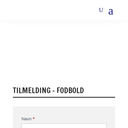
TILMELDING – FODBOLD
Tilmelding
If
Navn
*
-
you